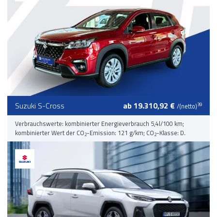
Suzuki S-Cross
ab 19.310,92 €
39
/(netto)
Verbrauchswerte: kombinierter Energieverbrauch 5,4l/100 km;
kombinierter Wert der CO
-Emission: 121 g/km; CO
-Klasse: D.
2
2