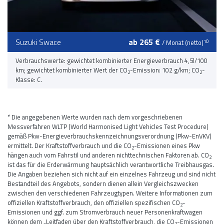
Suzuki Swace
ab 265 €
10
/ Monat (netto)
Verbrauchswerte: gewichtet kombinierter Energieverbrauch 4,5l/100
km; gewichtet kombinierter Wert der CO
-Emission: 102 g/km; CO
-
2
2
Klasse: C.
* Die angegebenen Werte wurden nach dem vorgeschriebenen
Messverfahren WLTP (World Harmonised Light Vehicles Test Procedure)
gemäß Pkw-Energieverbrauchskennzeichnungsverordnung (Pkw-EnVKV)
ermittelt. Der Kraftstoffverbrauch und die CO
-Emissionen eines Pkw
2
hängen auch vom Fahrstil und anderen nichttechnischen Faktoren ab. CO
2
ist das für die Erderwärmung hauptsächlich verantwortliche Treibhausgas.
Die Angaben beziehen sich nicht auf ein einzelnes Fahrzeug und sind nicht
Bestandteil des Angebots, sondern dienen allein Vergleichszwecken
zwischen den verschiedenen Fahrzeugtypen. Weitere Informationen zum
offiziellen Kraftstoffverbrauch, den offiziellen spezifischen CO
-
2
Emissionen und ggf. zum Stromverbrauch neuer Personenkraftwagen
können dem „Leitfaden über den Kraftstoffverbrauch, die CO
-Emissionen
2