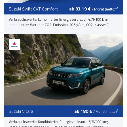
Suzuki Swift CVT Comfort
ab 83,19 €
42
/ Monat (netto)
Verbrauchswerte: kombinierter Energieverbrauch 4,7l/100 km;
kombinierter Wert der CO2-Emission: 106 g/km; CO2-Klasse: C.
Suzuki Vitara
ab 180 €
2
/ Monat (netto)
Verbrauchswerte: Kombinierter Energieverbrauch 5,3l/100 km;