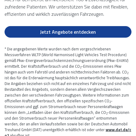
zufriedene Patienten. Wir unterstützen Sie dabei mit flexiblen,
effizienten und wirklich zuverlässigen Fahrzeugen.
Jetzt Angebote entdecken
* Die angegebenen Werte wurden nach dem vorgeschriebenen
Messverfahren WLTP (World Harmonised Light Vehicles Test Procedure)
gemäß Pkw-Energieverbrauchskennzeichnungsverordnung (Pkw-EnVKV)
ermittelt. Der Kraftstoffverbrauch und die CO
-Emissionen eines Pkw
2
hängen auch vom Fahrstil und anderen nichttechnischen Faktoren ab. CO
2
ist das für die Erderwärmung hauptsächlich verantwortliche Treibhausgas.
Die Angaben beziehen sich nicht auf ein einzelnes Fahrzeug und sind nicht
Bestandteil des Angebots, sondern dienen allein Vergleichszwecken
zwischen den verschiedenen Fahrzeugtypen. Weitere Informationen zum
offiziellen Kraftstoffverbrauch, den offiziellen spezifischen CO
-
2
Emissionen und ggf. zum Stromverbrauch neuer Personenkraftwagen
können dem „Leitfaden über den Kraftstoffverbrauch, die CO
-Emissionen
2
und den Stromverbrauch neuer Personenkraftwagen“ entnommen
werden, der an allen Verkaufsstellen sowie bei der Deutschen Automobil
Treuhand GmbH (DAT) unentgeltlich erhältlich ist oder unter
www.dat.de/c
o2
abrufbar ist.