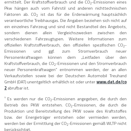
ermittelt. Der Kraftstoffverbrauch und die CO
-Emissionen eines
2
Pkw hängen auch vom Fahrstil und anderen nichttechnischen
Faktoren ab. CO
ist das für die Erderwärmung hauptsächlich
2
verantwortliche Treibhausgas. Die Angaben beziehen sich nicht auf
ein einzelnes Fahrzeug und sind nicht Bestandteil des Angebots,
sondern dienen allein Vergleichszwecken zwischen den
verschiedenen Fahrzeugtypen. Weitere Informationen zum
offiziellen Kraftstoffverbrauch, den offiziellen spezifischen CO
-
2
Emissionen und ggf. zum Stromverbrauch neuer
Personenkraftwagen können dem „Leitfaden über den
Kraftstoffverbrauch, die CO
-Emissionen und den Stromverbrauch
2
neuer Personenkraftwagen“ entnommen werden, der an allen
Verkaufsstellen sowie bei der Deutschen Automobil Treuhand
GmbH (DAT) unentgeltlich erhältlich ist oder unter
www.dat.de/co
2
abrufbar ist.
¹ Es werden nur die CO
-Emissionen angegeben, die durch den
2
Betrieb des PKW entstehen. CO
-Emissionen, die durch die
2
Produktion und Bereitstellung des PKW sowie des Kraftstoffes
bzw. der Energieträger entstehen oder vermieden werden,
werden bei der Ermittlung der CO
-Emissionen gemäß WLTP nicht
2
berücksichtigt.