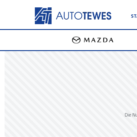
ST
Die N