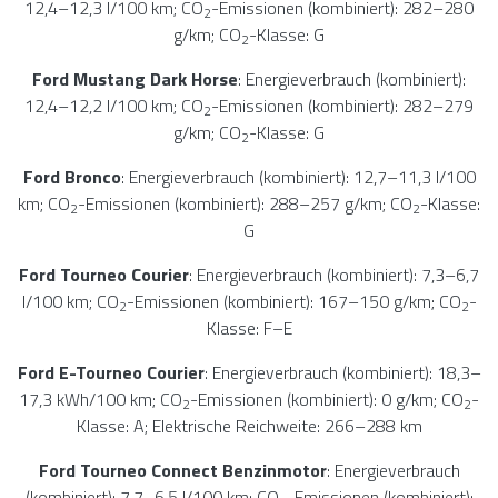
12,4–12,3 l/100 km; CO
-Emissionen (kombiniert): 282–280
2
g/km; CO
-Klasse: G
2
Ford Mustang Dark Horse
: Energieverbrauch (kombiniert):
12,4–12,2 l/100 km; CO
-Emissionen (kombiniert): 282–279
2
g/km; CO
-Klasse: G
2
Ford Bronco
: Energieverbrauch (kombiniert): 12,7–11,3 l/100
km; CO
-Emissionen (kombiniert): 288–257 g/km; CO
-Klasse:
2
2
G
Ford Tourneo Courier
: Energieverbrauch (kombiniert): 7,3–6,7
l/100 km; CO
-Emissionen (kombiniert): 167–150 g/km; CO
-
2
2
Klasse: F–E
Ford E-Tourneo Courier
: Energieverbrauch (kombiniert): 18,3–
17,3 kWh/100 km; CO
-Emissionen (kombiniert): 0 g/km; CO
-
2
2
Klasse: A; Elektrische Reichweite: 266–288 km
Ford Tourneo Connect Benzinmotor
: Energieverbrauch
(kombiniert): 7,7–6,5 l/100 km; CO
-Emissionen (kombiniert):