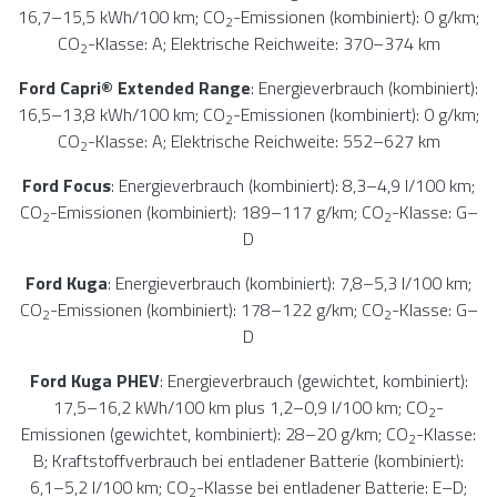
16,7–15,5 kWh/100 km; CO
-Emissionen (kombiniert): 0 g/km;
2
CO
-Klasse: A; Elektrische Reichweite: 370–374 km
2
Ford Capri® Extended Range
: Energieverbrauch (kombiniert):
16,5–13,8 kWh/100 km; CO
-Emissionen (kombiniert): 0 g/km;
2
CO
-Klasse: A; Elektrische Reichweite: 552–627 km
2
Ford Focus
: Energieverbrauch (kombiniert): 8,3–4,9 l/100 km;
CO
-Emissionen (kombiniert): 189–117 g/km; CO
-Klasse: G–
2
2
D
Ford Kuga
: Energieverbrauch (kombiniert): 7,8–5,3 l/100 km;
CO
-Emissionen (kombiniert): 178–122 g/km; CO
-Klasse: G–
2
2
D
Ford Kuga PHEV
: Energieverbrauch (gewichtet, kombiniert):
17,5–16,2 kWh/100 km plus 1,2–0,9 l/100 km; CO
-
2
Emissionen (gewichtet, kombiniert): 28–20 g/km; CO
-Klasse:
2
B; Kraftstoffverbrauch bei entladener Batterie (kombiniert):
6,1–5,2 l/100 km; CO
-Klasse bei entladener Batterie: E–D;
2