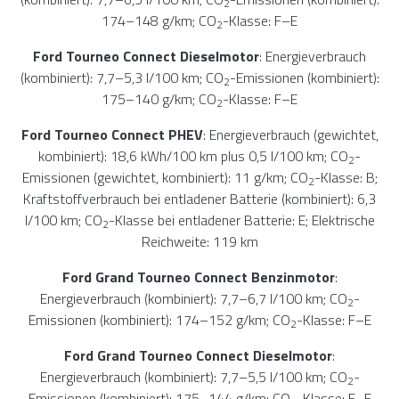
2
174–148 g/km; CO
-Klasse: F–E
2
Ford Tourneo Connect Dieselmotor
: Energieverbrauch
(kombiniert): 7,7–5,3 l/100 km; CO
-Emissionen (kombiniert):
2
175–140 g/km; CO
-Klasse: F–E
2
Ford Tourneo Connect PHEV
: Energieverbrauch (gewichtet,
kombiniert): 18,6 kWh/100 km plus 0,5 l/100 km; CO
-
2
Emissionen (gewichtet, kombiniert): 11 g/km; CO
-Klasse: B;
2
Kraftstoffverbrauch bei entladener Batterie (kombiniert): 6,3
l/100 km; CO
-Klasse bei entladener Batterie: E; Elektrische
2
Reichweite: 119 km
Ford Grand Tourneo Connect Benzinmotor
:
Energieverbrauch (kombiniert): 7,7–6,7 l/100 km; CO
-
2
Emissionen (kombiniert): 174–152 g/km; CO
-Klasse: F–E
2
Ford Grand Tourneo Connect Dieselmotor
:
Energieverbrauch (kombiniert): 7,7–5,5 l/100 km; CO
-
2
Emissionen (kombiniert): 175–144 g/km; CO
-Klasse: F–E