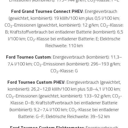
2
Ford Grand Tourneo Connect PHEV
: Energieverbrauch
(gewichtet, kombiniert): 19 kWh/100 km plus 0,5 l/100 km;
CO
-Emissionen (gewichtet, kombiniert): 12 g/km; CO
-Klasse:
2
2
B; Kraftstoffverbrauch bei entladener Batterie (kombiniert): 6,5
l/100 km; CO
-Klasse bei entladener Batterie: E; Elektrische
2
Reichweite: 110 km
Ford Tourneo Custom
: Energieverbrauch (kombiniert): 11,3–
7,4 l/100 km; CO
-Emissionen (kombiniert): 296–193 g/km;
2
CO
-Klasse: G
2
Ford Tourneo Custom PHEV
: Energieverbrauch (gewichtet,
kombiniert): 26,2–12,8 kWh/100 km plus 5,8–4,1 l/100 km;
CO
-Emissionen (gewichtet, kombiniert): 133–92 g/km; CO
-
2
2
Klasse: D–B; Kraftstoffverbrauch bei entladener Batterie
(kombiniert): 9,2–7,4 l/100 km; CO
-Klasse bei entladener
2
Batterie: G–F; Elektrische Reichweite: 39–52 km
Ford Tourneo Custom Elektromotor
: Energieverbrauch