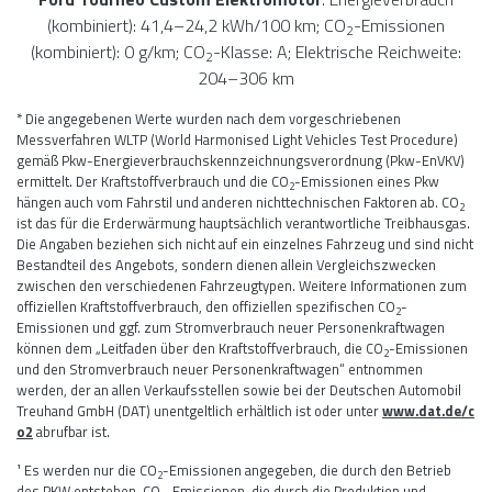
(kombiniert): 41,4–24,2 kWh/100 km; CO
-Emissionen
2
(kombiniert): 0 g/km; CO
-Klasse: A; Elektrische Reichweite:
2
204–306 km
* Die angegebenen Werte wurden nach dem vorgeschriebenen
Messverfahren WLTP (World Harmonised Light Vehicles Test Procedure)
gemäß Pkw-Energieverbrauchskennzeichnungsverordnung (Pkw-EnVKV)
ermittelt. Der Kraftstoffverbrauch und die CO
-Emissionen eines Pkw
2
hängen auch vom Fahrstil und anderen nichttechnischen Faktoren ab. CO
2
ist das für die Erderwärmung hauptsächlich verantwortliche Treibhausgas.
Die Angaben beziehen sich nicht auf ein einzelnes Fahrzeug und sind nicht
Bestandteil des Angebots, sondern dienen allein Vergleichszwecken
zwischen den verschiedenen Fahrzeugtypen. Weitere Informationen zum
offiziellen Kraftstoffverbrauch, den offiziellen spezifischen CO
-
2
Emissionen und ggf. zum Stromverbrauch neuer Personenkraftwagen
können dem „Leitfaden über den Kraftstoffverbrauch, die CO
-Emissionen
2
und den Stromverbrauch neuer Personenkraftwagen“ entnommen
werden, der an allen Verkaufsstellen sowie bei der Deutschen Automobil
Treuhand GmbH (DAT) unentgeltlich erhältlich ist oder unter
www.dat.de/c
o2
abrufbar ist.
¹ Es werden nur die CO
-Emissionen angegeben, die durch den Betrieb
2
des PKW entstehen. CO
-Emissionen, die durch die Produktion und