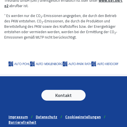
Treuhand GmbH (DAT) unentgeltlich erhältlich ist oder unter
www.dat.de/c
o2
abrufbar ist.
¹ Es werden nur die CO
-Emissionen angegeben, die durch den Betrieb
2
des PKW entstehen. CO
-Emissionen, die durch die Produktion und
2
Bereitstellung des PKW sowie des Kraftstoffes bzw. der Energieträger
entstehen oder vermieden werden, werden bei der Ermittlung der CO
-
2
Emissionen gemäß WLTP nicht berücksichtigt.
Kontakt
Impressum
//
Datenschutz
//
Cookieeinstellungen
//
Barrierefreiheit